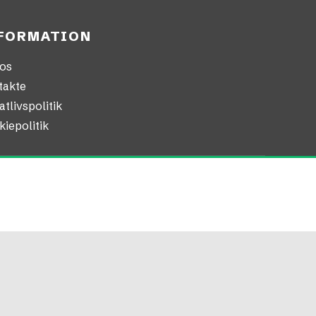
FORMATION
os
takte
atlivspolitik
iepolitik