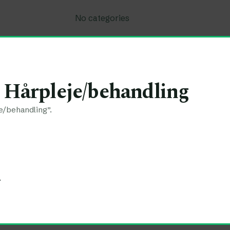
No categories
Hårpleje/behandling
e/behandling”.
.