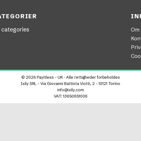
ATEGORIER
IN
 categories
Om 
Kon
Priv
Cook
© 2026 Payitless - UK · Alle rettigheder forbeholdes
Ixily SRL - Via Giovanni Battista Viotti, 2 - 10121 Torino
info@ixily.com
VAT: 13650651006