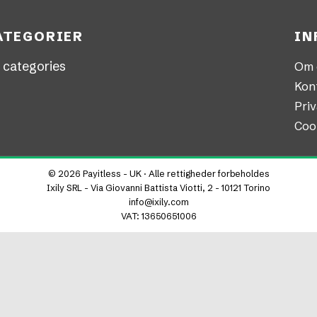
ATEGORIER
IN
 categories
Om 
Kon
Priv
Cook
© 2026 Payitless - UK · Alle rettigheder forbeholdes
Ixily SRL - Via Giovanni Battista Viotti, 2 - 10121 Torino
info@ixily.com
VAT: 13650651006