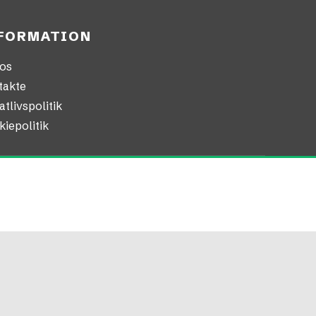
FORMATION
os
takte
atlivspolitik
iepolitik