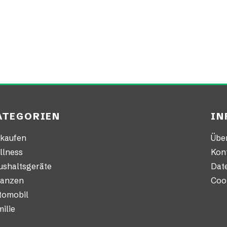
ATEGORIEN
IN
nkaufen
Übe
llness
Kon
ushaltsgeräte
Date
nanzen
Cook
tomobil
ilie