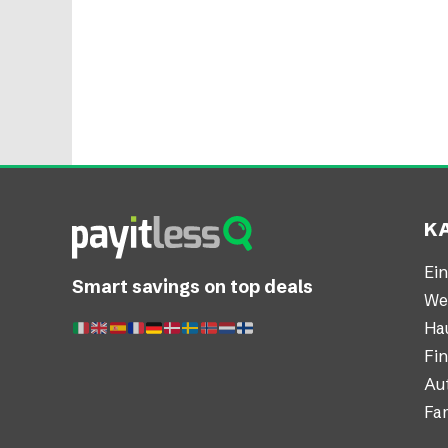
K
Ei
Smart savings on top deals
We
Ha
Fi
Au
Fam