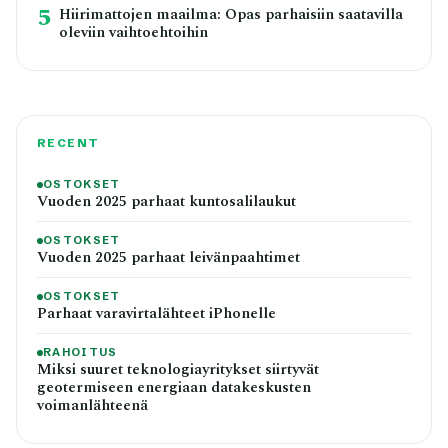
5
Hiirimattojen maailma: Opas parhaisiin saatavilla
oleviin vaihtoehtoihin
RECENT
OSTOKSET
Vuoden 2025 parhaat kuntosalilaukut
OSTOKSET
Vuoden 2025 parhaat leivänpaahtimet
OSTOKSET
Parhaat varavirtalähteet iPhonelle
RAHOITUS
Miksi suuret teknologiayritykset siirtyvät
geotermiseen energiaan datakeskusten
voimanlähteenä