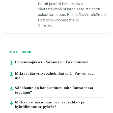
toimii ja mitä tekniikoita on
käytettävissä hiusten asteittaiseen
palauttamiseen. Hiuslisäravinteisiin tai
tiettyihin kosmeettisiin…
2 min read
MOST READ
1
Patjansuojukset: Paranna unikokemustasi
2
Miksi valita yrityspuhelinliittymä "Pay-as-you-
use"?
3
Sähköautojen kannustimet: mitä Euroopassa
tapahtuu?
4
Mitkä ovat maailman parhaat sähkö- ja
hybridimoottoripyörät?