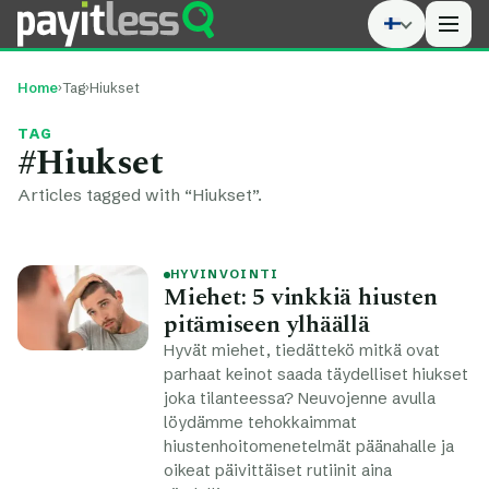
Men
Home
›
Tag
›
Hiukset
TAG
#Hiukset
Articles tagged with “Hiukset”.
HYVINVOINTI
Miehet: 5 vinkkiä hiusten
pitämiseen ylhäällä
Hyvät miehet, tiedättekö mitkä ovat
parhaat keinot saada täydelliset hiukset
joka tilanteessa? Neuvojenne avulla
löydämme tehokkaimmat
hiustenhoitomenetelmät päänahalle ja
oikeat päivittäiset rutiinit aina