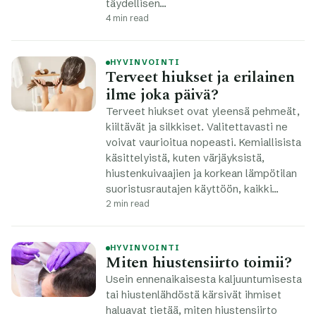
täydellisen…
4 min read
HYVINVOINTI
Terveet hiukset ja erilainen
ilme joka päivä?
Terveet hiukset ovat yleensä pehmeät,
kiiltävät ja silkkiset. Valitettavasti ne
voivat vaurioitua nopeasti. Kemiallisista
käsittelyistä, kuten värjäyksistä,
hiustenkuivaajien ja korkean lämpötilan
suoristusrautajen käyttöön, kaikki…
2 min read
HYVINVOINTI
Miten hiustensiirto toimii?
Usein ennenaikaisesta kaljuuntumisesta
tai hiustenlähdöstä kärsivät ihmiset
haluavat tietää, miten hiustensiirto