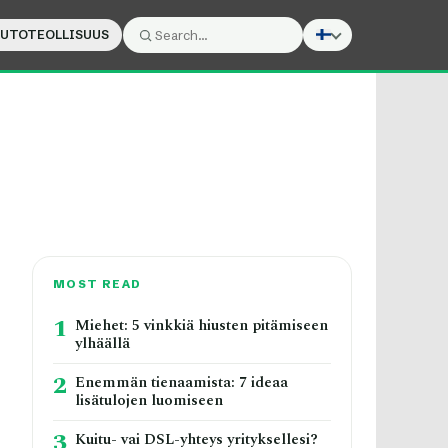
UTOTEOLLISUUS
Search:
Search
MOST READ
1
Miehet: 5 vinkkiä hiusten pitämiseen
ylhäällä
2
Enemmän tienaamista: 7 ideaa
lisätulojen luomiseen
3
Kuitu- vai DSL-yhteys yrityksellesi?