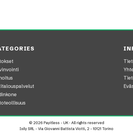
ATEGORIES
IN
tokset
Tiet
invointi
Yhte
hoitus
Tie
italouspalvelut
Evä
dinkone
oteollisuus
© 2026 Payitless - UK · All rights reserved
Ixily SRL - Via Giovanni Battista Viotti, 2 - 10121 Torino