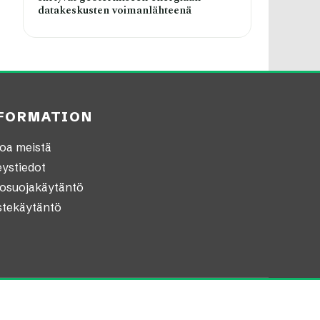
datakeskusten voimanlähteenä
FORMATION
oa meistä
ystiedot
tosuojakäytäntö
stekäytäntö