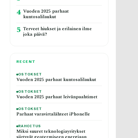
4
Vuoden 2025 parhaat
kuntosalilaukut
5
Terveet hiukset ja erilainen ilme
joka päivä?
RECENT
OSTOKSET
Vuoden 2025 parhaat kuntosalilaukut
OSTOKSET
Vuoden 2025 parhaat leivänpaahtimet
OSTOKSET
Parhaat varavirtalähteet iPhonelle
RAHOITUS
Miksi suuret teknologiayritykset
siirtyvät geotermiseen energiaan