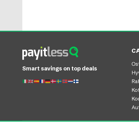
C
Os
Smart savings on top deals
Hyv
Ra
Kot
Ko
Aut