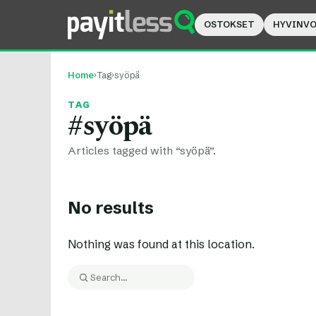
OSTOKSET
HYVINVO
Home
›
Tag
›
syöpä
TAG
#syöpä
Articles tagged with “syöpä”.
No results
Nothing was found at this location.
Search:
Search