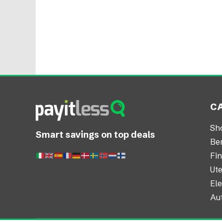
C
Sh
Smart savings on top deals
Be
Fi
Ut
El
Au