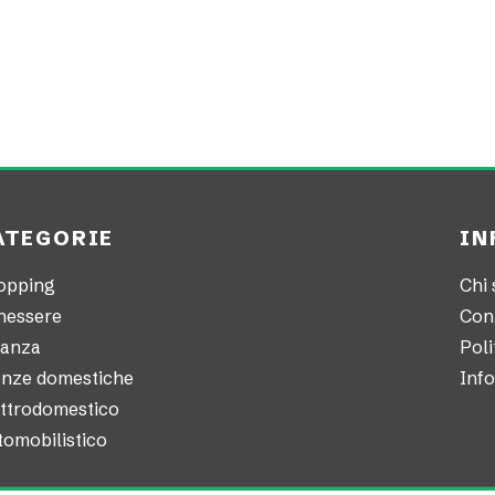
ATEGORIE
IN
opping
Chi
nessere
Con
nanza
Poli
enze domestiche
Info
ettrodomestico
tomobilistico