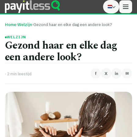
Men
Home
›
Welzijn
›
Gezond haar en elke dag een andere look?
WELZIJN
Gezond haar en elke dag
een andere look?
f
X
in
✉
·
2 min leestijd