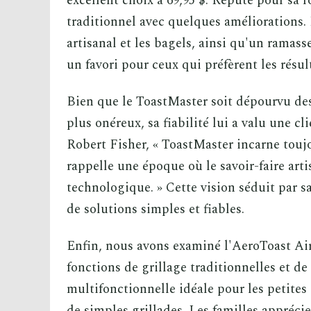
excellent choix à 69,95 $. Réputé pour sa r
traditionnel avec quelques améliorations. I
artisanal et les bagels, ainsi qu'un ramass
un favori pour ceux qui préfèrent les résu
Bien que le ToastMaster soit dépourvu de
plus onéreux, sa fiabilité lui a valu une cli
Robert Fisher, « ToastMaster incarne toujou
rappelle une époque où le savoir-faire arti
technologique. » Cette vision séduit par sa
de solutions simples et fiables.
Enfin, nous avons examiné l'AeroToast Air
fonctions de grillage traditionnelles et de
multifonctionnelle idéale pour les petites 
de simples grillades. Les familles apprécien