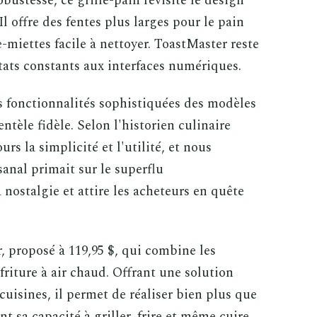
obustesse, ce grille-pain revisite le design
l offre des fentes plus larges pour le pain
e-miettes facile à nettoyer. ToastMaster reste
ltats constants aux interfaces numériques.
s fonctionnalités sophistiquées des modèles
entèle fidèle. Selon l'historien culinaire
rs la simplicité et l'utilité, et nous
sanal primait sur le superflu
 nostalgie et attire les acheteurs en quête
, proposé à 119,95 $, qui combine les
 friture à air chaud. Offrant une solution
cuisines, il permet de réaliser bien plus que
t sa capacité à griller, frire et même cuire